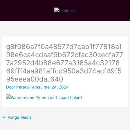
Ga
naar
de
inhoud
g8f086a7f0a48577d7cab1f77818a1
98e6ca4cdaaf9b672cfac30cecfa77
7a2952d4b88e677a3185a4c32178
69fff4aa981affcd950a3d74acf49f5
95eeea00da_640
Door
Peterwillems
/
mei 24, 2024
←
Vorige Media