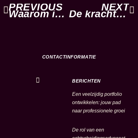
Vorige
PREVIOUS
NEXT
V
Waarom is rechtsbijstand als zzp zo lastig?
De kracht van een effectieve online marketingstrategie: tips en tricks
CONTACTINFORMATIE
BERICHTEN
Een veelzijdig portfolio
ontwikkelen: jouw pad
naar professionele groei
De rol van een